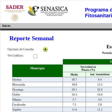
Programa d
Fitosanitar
Inicio
Reporte Semanal
Es
Opciones de Consulta:
Periodo
Ver Gráficos:
V
Severidad en
Municipio
Planta (%)
Media
Ind. Variabilidad
Oxchuc
38.7
0.4
Motozintla
18.8
13.2
Ocosingo
29.1
32.0
Chilón
34.3
14.0
Siltepec
5.7
3.0
Cacahoatán
7.5
2.8
Yajalón
11.6
11.2