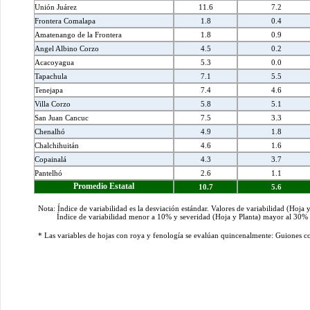
Unión Juárez
11.6
7.2
Frontera Comalapa
1.8
0.4
Amatenango de la Frontera
1.8
0.9
Angel Albino Corzo
4.5
0.2
Acacoyagua
5.3
0.0
Tapachula
7.1
5.5
Tenejapa
7.4
4.6
Villa Corzo
5.8
5.1
San Juan Cancuc
7.5
3.3
Chenalhó
4.9
1.8
Chalchihuitán
4.6
1.6
Copainalá
4.3
3.7
Pantelhó
2.6
1.1
Promedio Estatal
10.7
5.6
Nota: Índice de variabilidad es la desviación estándar. Valores de variabilidad (Hoja 
Índice de variabilidad menor a 10% y severidad (Hoja y Planta) mayor al 30% indi
* Las variables de hojas con roya y fenología se evalúan quincenalmente: Guiones c