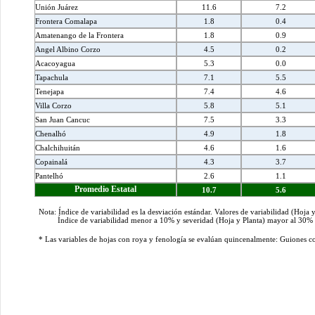
Unión Juárez
11.6
7.2
Frontera Comalapa
1.8
0.4
Amatenango de la Frontera
1.8
0.9
Angel Albino Corzo
4.5
0.2
Acacoyagua
5.3
0.0
Tapachula
7.1
5.5
Tenejapa
7.4
4.6
Villa Corzo
5.8
5.1
San Juan Cancuc
7.5
3.3
Chenalhó
4.9
1.8
Chalchihuitán
4.6
1.6
Copainalá
4.3
3.7
Pantelhó
2.6
1.1
Promedio Estatal
10.7
5.6
Nota: Índice de variabilidad es la desviación estándar. Valores de variabilidad (Hoja 
Índice de variabilidad menor a 10% y severidad (Hoja y Planta) mayor al 30% indi
* Las variables de hojas con roya y fenología se evalúan quincenalmente: Guiones c