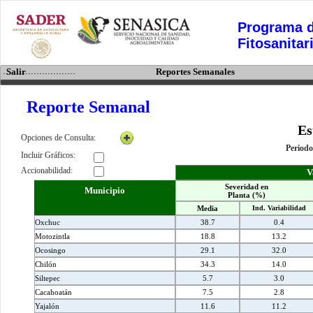
Programa d
Fitosanitar
..........................
Salir
Reportes Semanales
Reporte Semanal
Es
Opciones de Consulta:
Periodo
Incluir Gráficos:
Accionabilidad:
V
Severidad en
Municipio
Planta (%)
Media
Ind. Variabilidad
Oxchuc
38.7
0.4
Motozintla
18.8
13.2
Ocosingo
29.1
32.0
Chilón
34.3
14.0
Siltepec
5.7
3.0
Cacahoatán
7.5
2.8
Yajalón
11.6
11.2